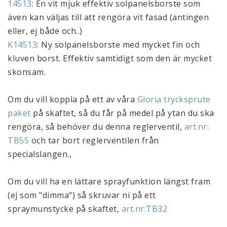
14513
: En vit mjuk effektiv solpanelsborste som 
även kan väljas till att rengöra vit fasad (antingen 
eller, ej både och..)
K14513
: Ny solpanelsborste med mycket fin och 
kluven borst. Effektiv samtidigt som den är mycket 
skonsam.
Om du vill koppla på ett av våra 
Gloria trycksprute 
paket
 på skaftet, så du får på medel på ytan du ska 
rengöra, så behöver du denna reglerventil, 
art.nr: 
TB55
 och tar bort reglerventilen från 
specialslangen.,
Om du vill ha en lättare sprayfunktion längst fram 
(ej som "dimma") så skruvar ni på ett 
spraymunstycke på skaftet, 
art.nr:TB32