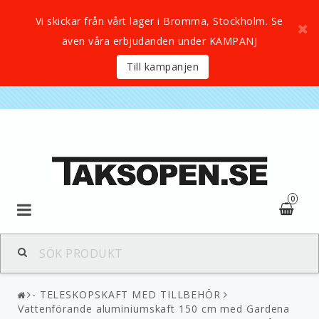
Vi skickar från vårt lager i Bromma, Stockholm. Se
även våra erbjudanden under KAMPANJ
Till kampanjen
0
- TELESKOPSKAFT MED TILLBEHÖR
Vattenförande aluminiumskaft 150 cm med Gardena