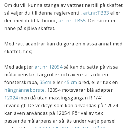
Om du vill kunna stänga av vattnet nertill på skaftet 
så väljer du till denna reglerventil, 
art.nr:TB33
 eller 
den med dubbla honor, 
art.nr: TB55
. Det sitter en 
hane på själva skaftet. 
Med rätt adaptrar kan du göra en massa annat med 
skaftet, t.ex;
Med adapter 
art.nr 12054
 så kan du sätta på vissa 
målarpenslar, färgroller och även sätta dit en 
fönsterskrapa, 
35cm
 eller 
45 cm
 bred, eller t.ex en 
hängränneborste
. 12054 motsvarar blå adapter 
12024
 men då utan mässingsgängan R 1/4" 
invändigt. De verktyg som kan användas på 12024 
kan även användas på 12054. För val av t.ex 
passande målarpenslar så läs under varje pensel 