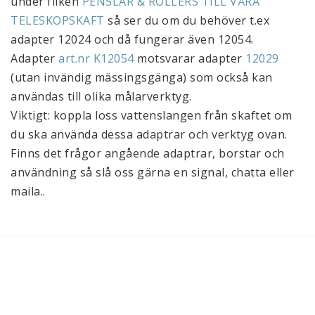
under fliken 
PENSLAR & ROLLERS TILL VÅRA 
TELESKOPSKAFT
 så ser du om du behöver t.ex 
adapter 12024 och då fungerar även 12054. 
Adapter 
art.nr K12054
 motsvarar adapter 
12029
(utan invändig mässingsgänga) som också kan 
användas till olika målarverktyg.
Viktigt: koppla loss vattenslangen från skaftet om 
du ska använda dessa adaptrar och verktyg ovan. 
Finns det frågor angående adaptrar, borstar och 
användning så slå oss gärna en signal, chatta eller 
maila..