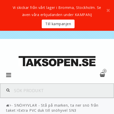
Vi skickar från vårt lager i Bromma, Stockholm. Se
även våra erbjudanden under KAMPANJ
Till kampanjen
0
- SNÖHYVLAR - Stå på marken, ta ner snö från
taket
Extra PVC duk till snöhyvel SN3